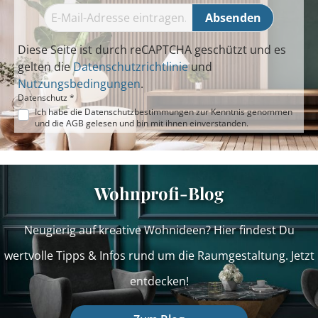
Absenden
Diese Seite ist durch reCAPTCHA geschützt und es
gelten die
Datenschutzrichtlinie
und
Nutzungsbedingungen
.
Datenschutz *
Ich habe die
Datenschutzbestimmungen
zur Kenntnis genommen
und die
AGB
gelesen und bin mit ihnen einverstanden.
Wohnprofi-Blog
Neugierig auf kreative Wohnideen? Hier findest Du
wertvolle Tipps & Infos rund um die Raumgestaltung. Jetzt
entdecken!