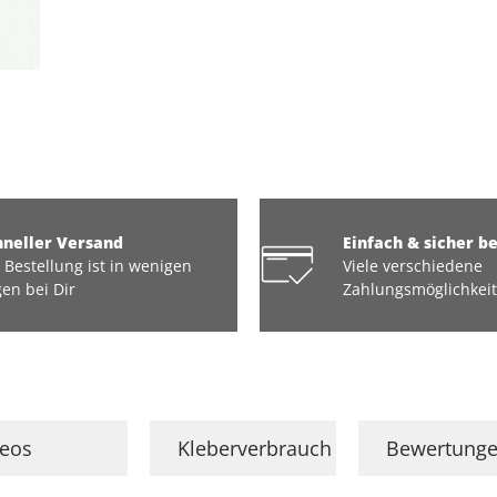
hneller Versand
Einfach & sicher b
 Bestellung ist in wenigen
Viele verschiedene
en bei Dir
Zahlungsmöglichkei
deos
Kleberverbrauch
Bewertung