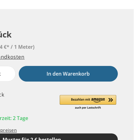
ück
4 €* / 1 Meter)
sandkosten
k
In den Warenkorb
ck
rzeit: 2 Tage
rpreisen
Muster für 2 € bestellen