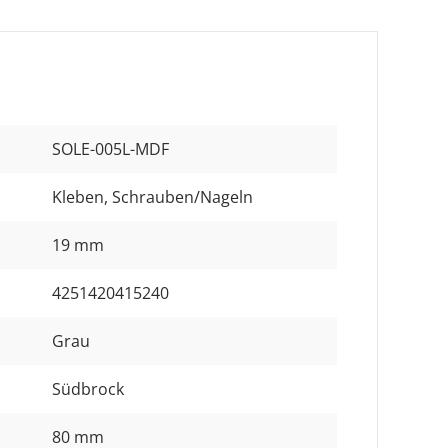
SOLE-005L-MDF
Kleben
, Schrauben/Nageln
19 mm
4251420415240
Grau
Südbrock
80 mm