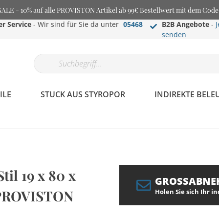
E - 10% auf alle PROVISTON Artikel ab 99€ Bestellwert mit dem Cod
r Service
- Wir sind für Sie da unter
05468
B2B Angebote
-
J
senden
ILE
STUCK AUS STYROPOR
INDIREKTE BEL
il 19 x 80 x
GROSSABNE
y PROVISTON
Holen Sie sich Ihr i