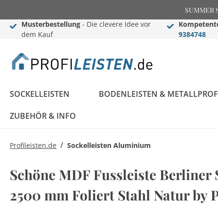
SUMMER SAL
Musterbestellung
- Die clevere Idee vor
Kompetente
dem Kauf
9384748
SOCKELLEISTEN
BODENLEISTEN & METALLPROF
ZUBEHÖR & INFO
/
Profileisten.de
Sockelleisten Aluminium
Sockelleisten
Übergangs- &
Stuckleisten
Black Edition
Informationen
Black Edition
Einschub-, Einfass- &
Zier- & Wandleisten
LED Stuckleisten
Blog
Schöne MDF Fussleiste Berliner St
Konfigurator
Ausgleichsprofile
Komplettprogramm
Abschlussprofile
Komplettprogramm
Sockelleisten ABC
2500 mm Foliert Stahl Natur b
LED Sockelleisten
Stuckleisten ABC
Sockelleisten im
Bauprofile
Rosetten
Weiße Sockelleisten
Treppenkantenprofile
Flexible Stuckleisten