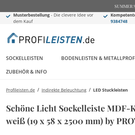
SUMMER SAL
Musterbestellung
- Die clevere Idee vor
Kompetente
dem Kauf
9384748
SOCKELLEISTEN
BODENLEISTEN & METALLPROF
ZUBEHÖR & INFO
/
/
Profileisten.de
Indirekte Beleuchtung
LED Stuckleisten
Sockelleisten
Übergangs- &
Stuckleisten
Black Edition
Informationen
Black Edition
Einschub-, Einfass- &
Zier- & Wandleisten
LED Stuckleisten
Blog
Schöne Licht Sockelleiste MDF-Ke
Konfigurator
Ausgleichsprofile
Komplettprogramm
Abschlussprofile
Komplettprogramm
Sockelleisten ABC
weiß (19 x 58 x 2500 mm) by P
LED Sockelleisten
Stuckleisten ABC
Sockelleisten im
Bauprofile
Rosetten
Weiße Sockelleisten
Treppenkantenprofile
Flexible Stuckleisten