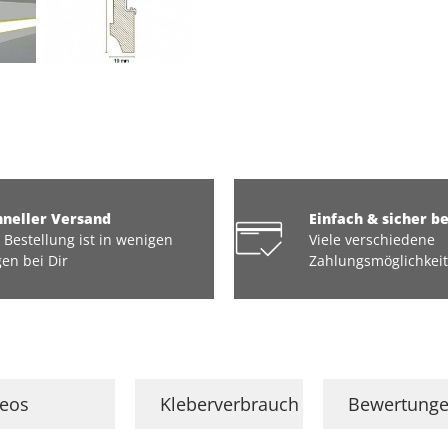
hneller Versand
Einfach & sicher b
 Bestellung ist in wenigen
Viele verschiedene
en bei Dir
Zahlungsmöglichkei
deos
Kleberverbrauch
Bewertung