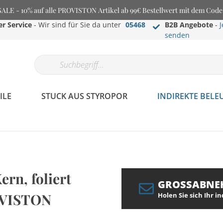
E - 10% auf alle PROVISTON Artikel ab 99€ Bestellwert mit dem Cod
r Service
- Wir sind für Sie da unter
05468
B2B Angebote
-
J
senden
ILE
STUCK AUS STYROPOR
INDIREKTE BEL
rn, foliert
GROSSABNE
ROVISTON
Holen Sie sich Ihr i