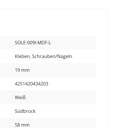
SOLE-009I-MDF-L
Kleben
, Schrauben/Nageln
19 mm
4251420434203
Weiß
Südbrock
58 mm