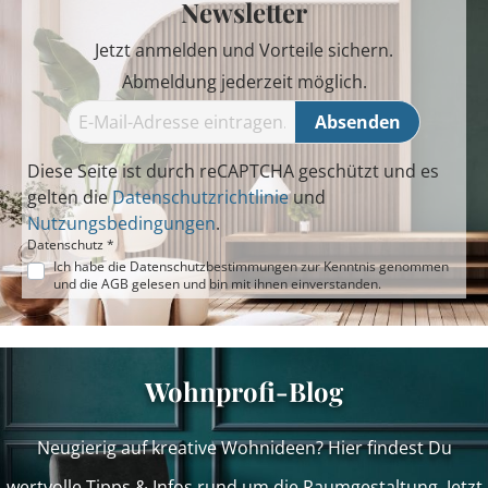
Newsletter
Jetzt anmelden und Vorteile sichern.
Abmeldung jederzeit möglich.
Absenden
Diese Seite ist durch reCAPTCHA geschützt und es
gelten die
Datenschutzrichtlinie
und
Nutzungsbedingungen
.
Datenschutz *
Ich habe die
Datenschutzbestimmungen
zur Kenntnis genommen
und die
AGB
gelesen und bin mit ihnen einverstanden.
Wohnprofi-Blog
Neugierig auf kreative Wohnideen? Hier findest Du
wertvolle Tipps & Infos rund um die Raumgestaltung. Jetzt