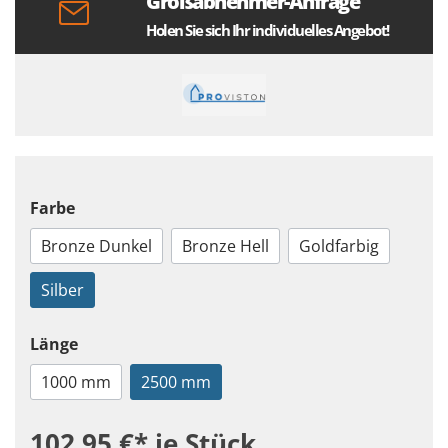
Großabnehmer-Anfrage
Holen Sie sich Ihr individuelles Angebot!
Farbe
Bronze Dunkel
Bronze Hell
Goldfarbig
Silber
Länge
1000 mm
2500 mm
102,95 €*
je Stück