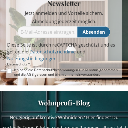
Newsletter
Jetzt anmelden und Vorteile sichern.
Abmeldung jederzeit möglich.
Absenden
Diese Seite ist durch reCAPTCHA geschützt und es
gelten die
Datenschutzrichtlinie
und
Nutzungsbedingungen
.
Datenschutz *
Ich habe die
Datenschutzbestimmungen
zur Kenntnis genommen
und die
AGB
gelesen und bin mit ihnen einverstanden.
Wohnprofi-Blog
Neugierig auf kreative Wohnideen? Hier findest Du
wertvolle Tipps & Infos rund um die Raumgestaltung. Jetzt