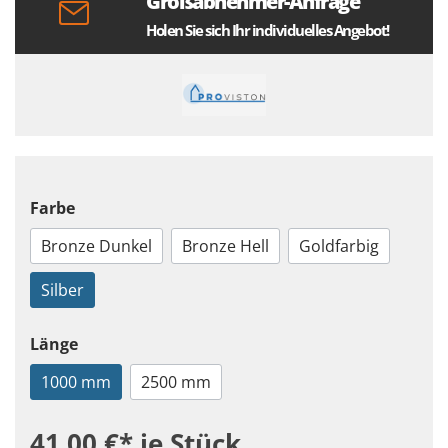
Großabnehmer-Anfrage
Holen Sie sich Ihr individuelles Angebot!
Farbe
Bronze Dunkel
Bronze Hell
Goldfarbig
Silber
Länge
1000 mm
2500 mm
41,00 €*
je Stück