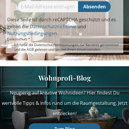
Absenden
Diese Seite ist durch reCAPTCHA geschützt und es
gelten die
Datenschutzrichtlinie
und
Nutzungsbedingungen
.
Datenschutz *
Ich habe die
Datenschutzbestimmungen
zur Kenntnis genommen
und die
AGB
gelesen und bin mit ihnen einverstanden.
Wohnprofi-Blog
Neugierig auf kreative Wohnideen? Hier findest Du
wertvolle Tipps & Infos rund um die Raumgestaltung. Jetzt
entdecken!