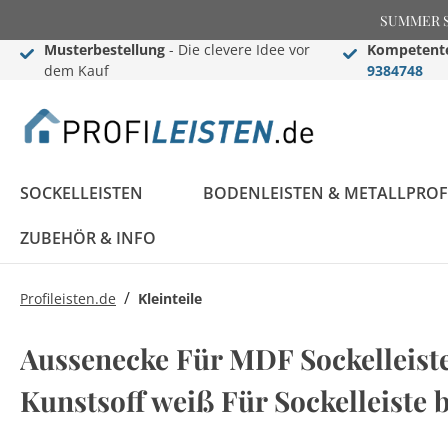
SUMMER SAL
Musterbestellung
- Die clevere Idee vor
Kompetente
dem Kauf
9384748
SOCKELLEISTEN
BODENLEISTEN & METALLPROF
ZUBEHÖR & INFO
/
Profileisten.de
Kleinteile
Sockelleisten
Übergangs- &
Stuckleisten
Black Edition
Informationen
Black Edition
Einschub-, Einfass- &
Zier- & Wandleisten
LED Stuckleisten
Blog
Aussenecke Für MDF Sockelleist
Konfigurator
Ausgleichsprofile
Komplettprogramm
Abschlussprofile
Komplettprogramm
Sockelleisten ABC
Kunstsoff weiß Für Sockelleist
LED Sockelleisten
Stuckleisten ABC
Sockelleisten im
Bauprofile
Rosetten
Weiße Sockelleisten
Treppenkantenprofile
Flexible Stuckleisten