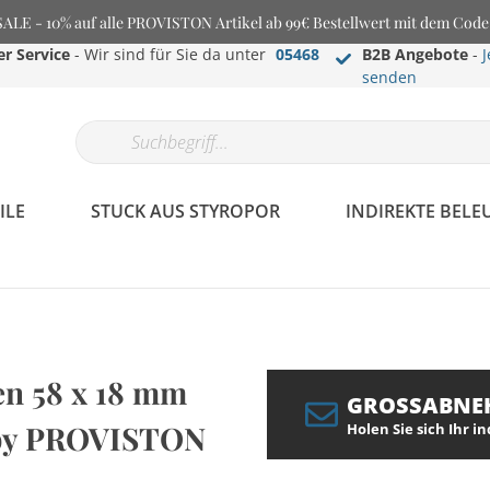
E - 10% auf alle PROVISTON Artikel ab 99€ Bestellwert mit dem Cod
r Service
- Wir sind für Sie da unter
05468
B2B Angebote
-
J
senden
ILE
STUCK AUS STYROPOR
INDIREKTE BEL
en 58 x 18 mm
GROSSABNE
e by PROVISTON
Holen Sie sich Ihr i