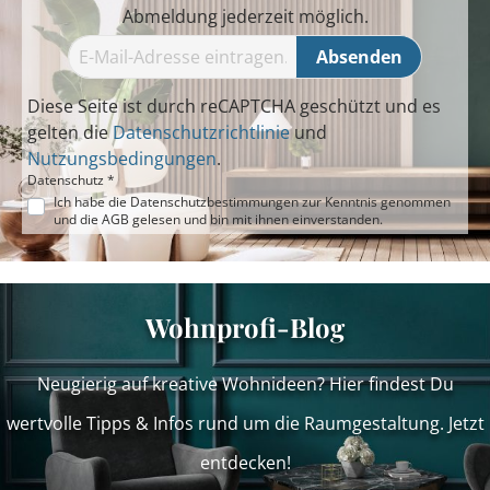
Abmeldung jederzeit möglich.
Absenden
Diese Seite ist durch reCAPTCHA geschützt und es
gelten die
Datenschutzrichtlinie
und
Nutzungsbedingungen
.
Datenschutz *
Ich habe die
Datenschutzbestimmungen
zur Kenntnis genommen
und die
AGB
gelesen und bin mit ihnen einverstanden.
Wohnprofi-Blog
Neugierig auf kreative Wohnideen? Hier findest Du
wertvolle Tipps & Infos rund um die Raumgestaltung. Jetzt
entdecken!