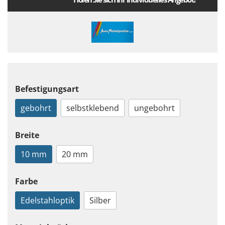
Befestigungsart
gebohrt
selbstklebend
ungebohrt
Breite
10 mm
20 mm
Farbe
Edelstahloptik
Silber