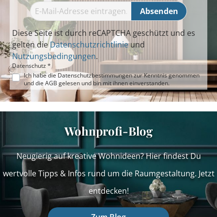
Absenden
Diese Seite ist durch reCAPTCHA geschützt und es
gelten die
Datenschutzrichtlinie
und
Nutzungsbedingungen
.
Datenschutz *
Ich habe die
Datenschutzbestimmungen
zur Kenntnis genommen
und die
AGB
gelesen und bin mit ihnen einverstanden.
Wohnprofi-Blog
Neugierig auf kreative Wohnideen? Hier findest Du
wertvolle Tipps & Infos rund um die Raumgestaltung. Jetzt
entdecken!