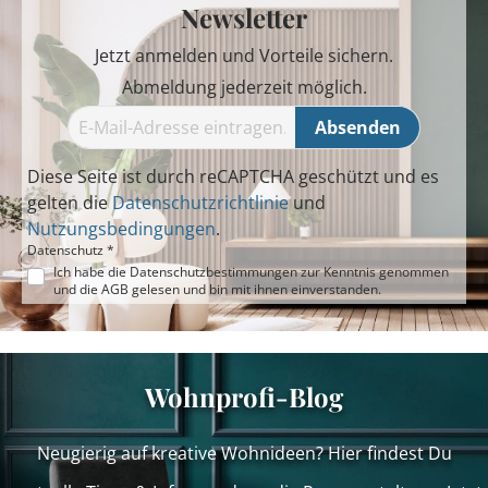
Newsletter
Jetzt anmelden und Vorteile sichern.
Abmeldung jederzeit möglich.
Absenden
Diese Seite ist durch reCAPTCHA geschützt und es
gelten die
Datenschutzrichtlinie
und
Nutzungsbedingungen
.
Datenschutz *
Ich habe die
Datenschutzbestimmungen
zur Kenntnis genommen
und die
AGB
gelesen und bin mit ihnen einverstanden.
Wohnprofi-Blog
Neugierig auf kreative Wohnideen? Hier findest Du