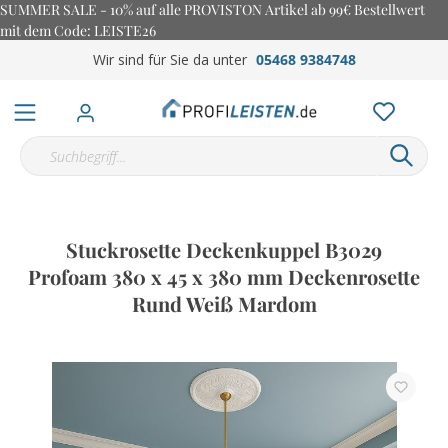
SUMMER SALE - 10% auf alle PROVISTON Artikel ab 99€ Bestellwert
mit dem Code: LEISTE26
Wir sind für Sie da unter
05468 9384748
Stuckrosette Deckenkuppel B3029
Profoam 380 x 45 x 380 mm Deckenrosette
Rund Weiß Mardom