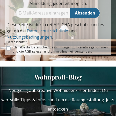
Abmeldung jederzeit möglich.
Absenden
Diese Seite ist durch reCAPTCHA geschützt und es
gelten die
Datenschutzrichtlinie
und
Nutzungsbedingungen
.
Datenschutz *
Ich habe die
Datenschutzbestimmungen
zur Kenntnis genommen
und die
AGB
gelesen und bin mit ihnen einverstanden.
Wohnprofi-Blog
Neugierig auf kreative Wohnideen? Hier findest Du
wertvolle Tipps & Infos rund um die Raumgestaltung. Jetzt
entdecken!