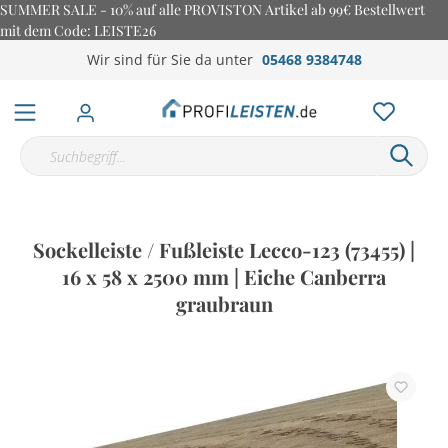
SUMMER SALE - 10% auf alle PROVISTON Artikel ab 99€ Bestellwert
mit dem Code: LEISTE26
Wir sind für Sie da unter
05468 9384748
Sockelleiste / Fußleiste Lecco-123 (73455) |
16 x 58 x 2500 mm | Eiche Canberra
graubraun