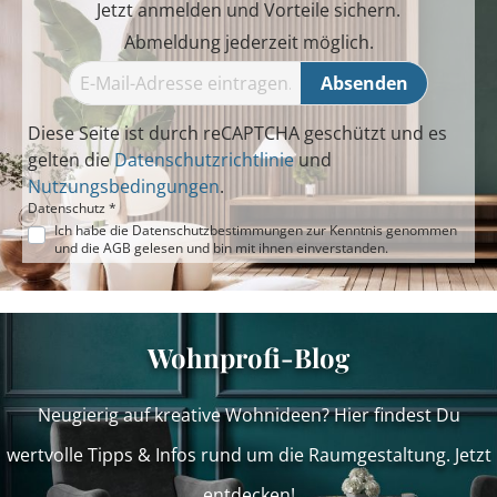
Jetzt anmelden und Vorteile sichern.
Abmeldung jederzeit möglich.
Absenden
Diese Seite ist durch reCAPTCHA geschützt und es
gelten die
Datenschutzrichtlinie
und
Nutzungsbedingungen
.
Datenschutz *
Ich habe die
Datenschutzbestimmungen
zur Kenntnis genommen
und die
AGB
gelesen und bin mit ihnen einverstanden.
Wohnprofi-Blog
Neugierig auf kreative Wohnideen? Hier findest Du
wertvolle Tipps & Infos rund um die Raumgestaltung. Jetzt
entdecken!