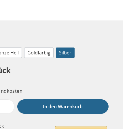
onze Hell
Goldfarbig
Silber
ück
sandkosten
k
In den Warenkorb
ck