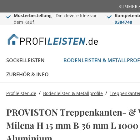
SUMMER SAL
Musterbestellung
- Die clevere Idee vor
Kompetente
dem Kauf
9384748
SOCKELLEISTEN
BODENLEISTEN & METALLPROF
ZUBEHÖR & INFO
/
/
Profileisten.de
Bodenleisten & Metallprofile
Treppenkanten
Sockelleisten
Übergangs- &
Stuckleisten
Black Edition
Informationen
Black Edition
Einschub-, Einfass- &
Zier- & Wandleisten
LED Stuckleisten
Blog
PROVISTON Treppenkanten- & W
Konfigurator
Ausgleichsprofile
Komplettprogramm
Abschlussprofile
Komplettprogramm
Sockelleisten ABC
Milena H 15 mm B 36 mm L 100
LED Sockelleisten
Stuckleisten ABC
Sockelleisten im
Bauprofile
Rosetten
Weiße Sockelleisten
Treppenkantenprofile
Flexible Stuckleisten
Aluminium