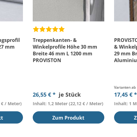
gsprofil
Treppenkanten- &
PROVIST
 27 mm
Winkelprofile Höhe 30 mm
& Winkel
Breite 46 mm L 1200 mm
29 mm Br
PROVISTON
Aluminiu
Varianten ab
26,55 € *
je Stück
17,45 € 
 € / Meter)
Inhalt: 1,2 Meter
(22,12 € / Meter)
Inhalt: 1 
kt
Zum Produkt
Z