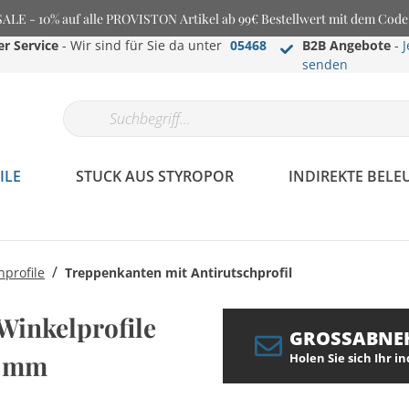
E - 10% auf alle PROVISTON Artikel ab 99€ Bestellwert mit dem Cod
r Service
- Wir sind für Sie da unter
05468
B2B Angebote
-
J
senden
ILE
STUCK AUS STYROPOR
INDIREKTE BEL
/
profile
Treppenkanten mit Antirutschprofil
inkelprofile
GROSSABNE
0 mm
Holen Sie sich Ihr i