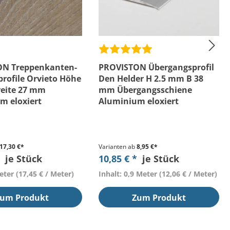
ON Treppenkanten-
PROVISTON Übergangsprofil
profile Orvieto Höhe
Den Helder H 2.5 mm B 38
eite 27 mm
mm Übergangsschiene
m eloxiert
Aluminium eloxiert
17,30 €*
Varianten ab
8,95 €*
*
je Stück
10,85 € *
je Stück
Meter
(17,45 € / Meter)
Inhalt: 0,9 Meter
(12,06 € / Meter)
um Produkt
Zum Produkt