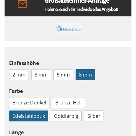
Großabnehmer-Anfrage
Holen Sie sich Ihr individuelles Angebot!
Einfasshöhe
2 mm
3 mm
5 mm
8 mm
Farbe
Bronze Dunkel
Bronze Hell
Edelstahloptik
Goldfarbig
Silber
Länge