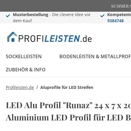
SUMMER SAL
Musterbestellung
- Die clevere Idee vor
Kompetente
dem Kauf
9384748
SOCKELLEISTEN
BODENLEISTEN & METALLPROF
ZUBEHÖR & INFO
/
Profileisten.de
Aluprofile für LED Streifen
Sockelleisten
Übergangs- &
Stuckleisten
Black Edition
Informationen
Black Edition
Einschub-, Einfass- &
Zier- & Wandleisten
LED Stuckleisten
Blog
LED Alu Profil "Runaz" 24 x 7 x
Konfigurator
Ausgleichsprofile
Komplettprogramm
Abschlussprofile
Komplettprogramm
Sockelleisten ABC
Aluminium LED Profil für LED 
LED Sockelleisten
Stuckleisten ABC
Sockelleisten im
Bauprofile
Rosetten
Weiße Sockelleisten
Treppenkantenprofile
Flexible Stuckleisten