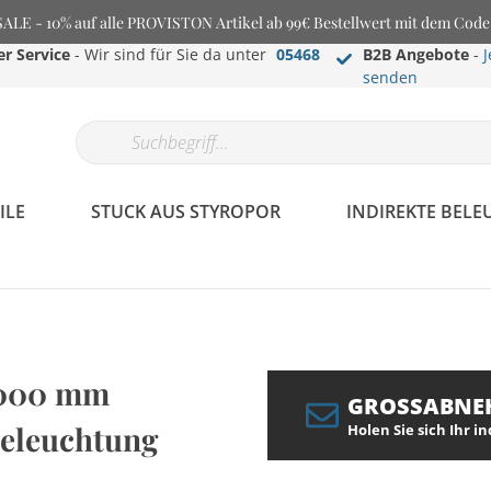
E - 10% auf alle PROVISTON Artikel ab 99€ Bestellwert mit dem Cod
r Service
- Wir sind für Sie da unter
05468
B2B Angebote
-
J
senden
ILE
STUCK AUS STYROPOR
INDIREKTE BEL
 2000 mm
GROSSABNE
Beleuchtung
Holen Sie sich Ihr i