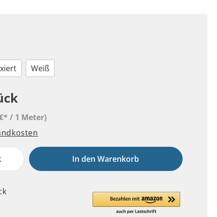
xiert
Weiß
ück
€* / 1 Meter)
sandkosten
k
In den Warenkorb
ck