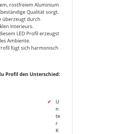
gem, rostfreiem Aluminium
beständige Qualität sorgt.
he überzeugt durch
len Interieurs.
diesem LED Profil erzeugst
lles Ambiente.
Profil fügt sich harmonisch
u Profil den Unterschied:
U
n
te
r
K