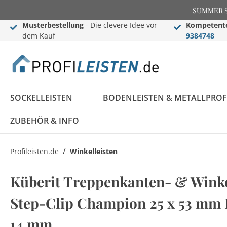
SUMMER SAL
Musterbestellung
- Die clevere Idee vor
Kompetente
dem Kauf
9384748
SOCKELLEISTEN
BODENLEISTEN & METALLPROF
ZUBEHÖR & INFO
/
Profileisten.de
Winkelleisten
Sockelleisten
Übergangs- &
Stuckleisten
Black Edition
Informationen
Black Edition
Einschub-, Einfass- &
Zier- & Wandleisten
LED Stuckleisten
Blog
Küberit Treppenkanten- & Winke
Konfigurator
Ausgleichsprofile
Komplettprogramm
Abschlussprofile
Komplettprogramm
Sockelleisten ABC
Step-Clip Champion 25 x 53 mm E
LED Sockelleisten
Stuckleisten ABC
Sockelleisten im
Bauprofile
Rosetten
Weiße Sockelleisten
Treppenkantenprofile
Flexible Stuckleisten
14 mm