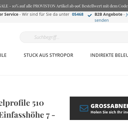
E - 10% auf alle PROVISTON Artikel ab 99€ Bestellwert mit dem Cod
r Service
- Wir sind für Sie da unter
05468
B2B Angebote
-
J
senden
ILE
STUCK AUS STYROPOR
INDIREKTE BEL
lprofile 510
GROSSABNE
infasshöhe 7 -
Holen Sie sich Ihr i