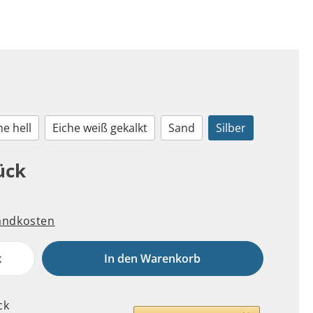
he hell
Eiche weiß gekalkt
Sand
Silber
ück
sandkosten
k
In den Warenkorb
ck