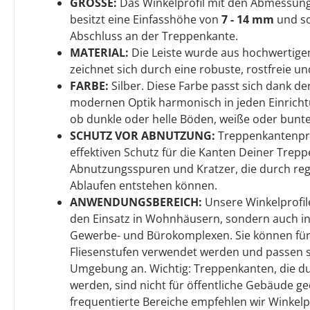
GRÖSSE:
Das Winkelprofil mit den Abmessu
besitzt eine Einfasshöhe von
7 - 14 mm
und sc
Abschluss an der Treppenkante.
MATERIAL:
Die Leiste wurde aus hochwertige
zeichnet sich durch eine robuste, rostfreie un
FARBE:
Silber. Diese Farbe passt sich dank de
modernen Optik harmonisch in jeden Einrichtun
ob dunkle oder helle Böden, weiße oder bunt
SCHUTZ VOR ABNUTZUNG:
Treppenkantenpro
effektiven Schutz für die Kanten Deiner Trepp
Abnutzungsspuren und Kratzer, die durch re
Ablaufen entstehen können.
ANWENDUNGSBEREICH:
Unsere Winkelprofile
den Einsatz in Wohnhäusern, sondern auch in
Gewerbe- und Bürokomplexen. Sie können für 
Fliesenstufen verwendet werden und passen si
Umgebung an. Wichtig: Treppenkanten, die d
werden, sind nicht für öffentliche Gebäude gee
frequentierte Bereiche empfehlen wir Winkelpr