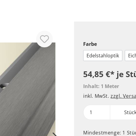
Farbe
Edelstahloptik
Eic
54,85 €*
je St
Inhalt:
1 Meter
inkl. MwSt.
zzgl. Ver
Stüc
Mindestmenge: 1 Stü