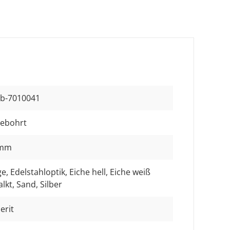
b-7010041
ebohrt
 mm
ge
, Edelstahloptik
, Eiche hell
, Eiche weiß
alkt
, Sand
, Silber
erit