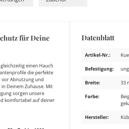
Datenblatt
Schutz für Deine
Artikel-Nr.:
Kue
gleichzeitig einen Hauch
Befestigung:
ung
ntenprofile die perfekte
tz vor Abnutzung und
Breite:
33
te in Deinem Zuhause. Mit
nigung sorgen unsere
Farbe:
Bei
nd komfortabel auf deiner
gek
Hersteller:
Küb