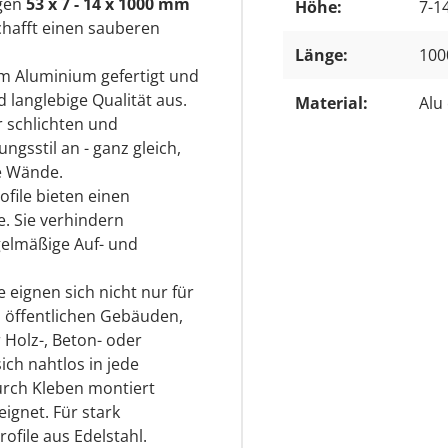
ngen
53 x 7 - 14 x 1000 mm
Höhe:
7-1
hafft einen sauberen
Länge:
10
m Aluminium gefertigt und
d langlebige Qualität aus.
Material:
Alu 
r schlichten und
gsstil an - ganz gleich,
e Wände.
file bieten einen
e. Sie verhindern
gelmäßige Auf- und
 eignen sich nicht nur für
 öffentlichen Gebäuden,
Holz-, Beton- oder
ch nahtlos in jede
urch Kleben montiert
ignet. Für stark
ofile aus Edelstahl.