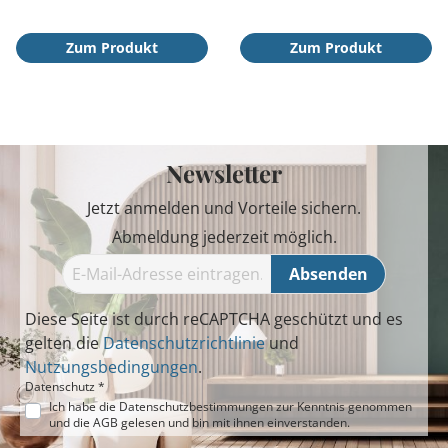
Zum Produkt
Zum Produkt
Newsletter
Jetzt anmelden und Vorteile sichern.
Abmeldung jederzeit möglich.
Absenden
Diese Seite ist durch reCAPTCHA geschützt und es
gelten die
Datenschutzrichtlinie
und
Nutzungsbedingungen
.
Datenschutz *
Ich habe die
Datenschutzbestimmungen
zur Kenntnis genommen
und die
AGB
gelesen und bin mit ihnen einverstanden.