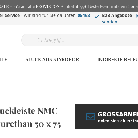
E - 10% auf alle PROVISTON Artikel ab 99€ Bestellwert mit dem Cod
r Service
- Wir sind für Sie da unter
05468
B2B Angebote
-
J
senden
ILE
STUCK AUS STYROPOR
INDIREKTE BEL
tuckleiste NMC
GROSSABNE
urethan 50 x 75
Holen Sie sich Ihr i