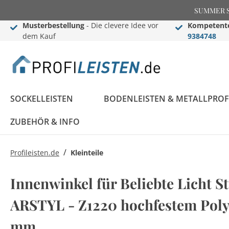
SUMMER SAL
Musterbestellung
- Die clevere Idee vor
Kompetente
dem Kauf
9384748
SOCKELLEISTEN
BODENLEISTEN & METALLPROF
ZUBEHÖR & INFO
/
Profileisten.de
Kleinteile
Sockelleisten
Übergangs- &
Stuckleisten
Black Edition
Informationen
Black Edition
Einschub-, Einfass- &
Zier- & Wandleisten
LED Stuckleisten
Blog
Innenwinkel für Beliebte Licht S
Konfigurator
Ausgleichsprofile
Komplettprogramm
Abschlussprofile
Komplettprogramm
Sockelleisten ABC
ARSTYL - Z1220 hochfestem Poly
LED Sockelleisten
Stuckleisten ABC
Sockelleisten im
Bauprofile
Rosetten
Weiße Sockelleisten
Treppenkantenprofile
Flexible Stuckleisten
mm