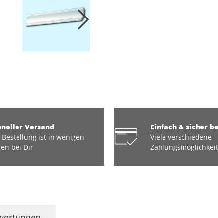
hneller Versand
Einfach & sicher b
 Bestellung ist in wenigen
Viele verschiedene
en bei Dir
Zahlungsmöglichkei
wertungen