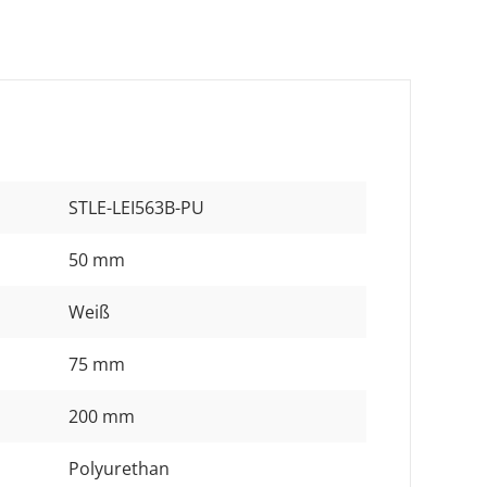
STLE-LEI563B-PU
50 mm
Weiß
75 mm
200 mm
Polyurethan