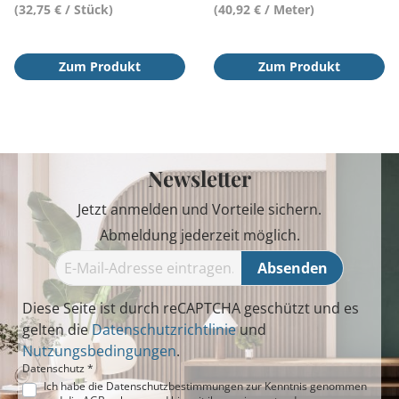
(32,75 € / Stück)
(40,92 € / Meter)
Zum Produkt
Zum Produkt
Newsletter
Jetzt anmelden und Vorteile sichern.
Abmeldung jederzeit möglich.
Absenden
Diese Seite ist durch reCAPTCHA geschützt und es
gelten die
Datenschutzrichtlinie
und
Nutzungsbedingungen
.
Datenschutz *
Ich habe die
Datenschutzbestimmungen
zur Kenntnis genommen