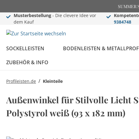
SUMMER SAL
Musterbestellung
- Die clevere Idee vor
Kompetente
dem Kauf
9384748
SOCKELLEISTEN
BODENLEISTEN & METALLPROF
ZUBEHÖR & INFO
/
Profileisten.de
Kleinteile
Sockelleisten
Übergangs- &
Stuckleisten
Black Edition
Informationen
Black Edition
Einschub-, Einfass- &
Zier- & Wandleisten
LED Stuckleisten
Blog
Außenwinkel für Stilvolle Licht S
Konfigurator
Ausgleichsprofile
Komplettprogramm
Abschlussprofile
Komplettprogramm
Sockelleisten ABC
Polystyrol weiß (93 x 182 mm)
LED Sockelleisten
Stuckleisten ABC
Sockelleisten im
Bauprofile
Rosetten
Weiße Sockelleisten
Treppenkantenprofile
Flexible Stuckleisten
Angebot
Treppenkanten & -
Montage Zubehör
FAQ - Häufig gestellte
winkel