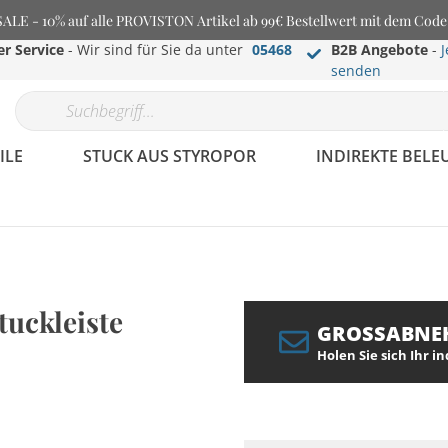
E - 10% auf alle PROVISTON Artikel ab 99€ Bestellwert mit dem Cod
r Service
- Wir sind für Sie da unter
05468
B2B Angebote
-
J
senden
ILE
STUCK AUS STYROPOR
INDIREKTE BEL
tuckleiste
GROSSABNE
Holen Sie sich Ihr i