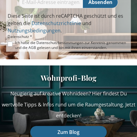
Absenden
Diese Seite ist durch reCAPTCHA geschützt und es
gelten die
Datenschutzrichtlinie
und
Nutzungsbedingungen
.
Datenschutz *
Ich habe die
Datenschutzbestimmungen
zur Kenntnis genommen
und die
AGB
gelesen und bin mit ihnen einverstanden.
Wohnprofi-Blog
Neugierig auf kreative Wohnideen? Hier findest Du
wertvolle Tipps & Infos rund um die Raumgestaltung. Jetzt
entdecken!
Zum Blog