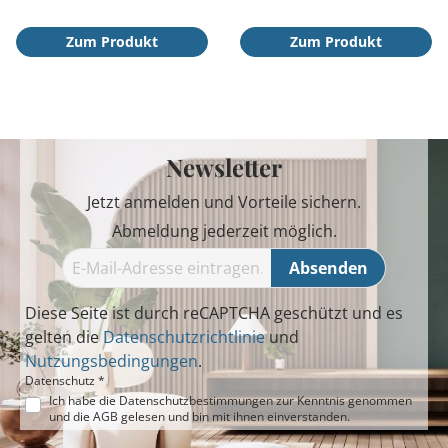
Zum Produkt
Zum Produkt
Newsletter
Jetzt anmelden und Vorteile sichern.
Abmeldung jederzeit möglich.
Absenden
Diese Seite ist durch reCAPTCHA geschützt und es
gelten die
Datenschutzrichtlinie
und
Nutzungsbedingungen
.
Datenschutz *
Ich habe die
Datenschutzbestimmungen
zur Kenntnis genommen
und die
AGB
gelesen und bin mit ihnen einverstanden.