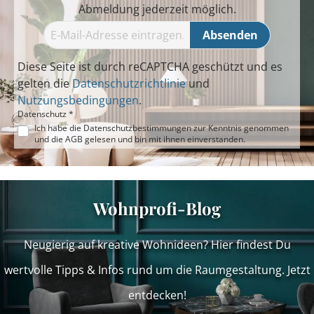
Abmeldung jederzeit möglich.
Absenden
Diese Seite ist durch reCAPTCHA geschützt und es
gelten die
Datenschutzrichtlinie
und
Nutzungsbedingungen
.
Datenschutz *
Ich habe die
Datenschutzbestimmungen
zur Kenntnis genommen
und die
AGB
gelesen und bin mit ihnen einverstanden.
Wohnprofi-Blog
Neugierig auf kreative Wohnideen? Hier findest Du
wertvolle Tipps & Infos rund um die Raumgestaltung. Jetzt
entdecken!