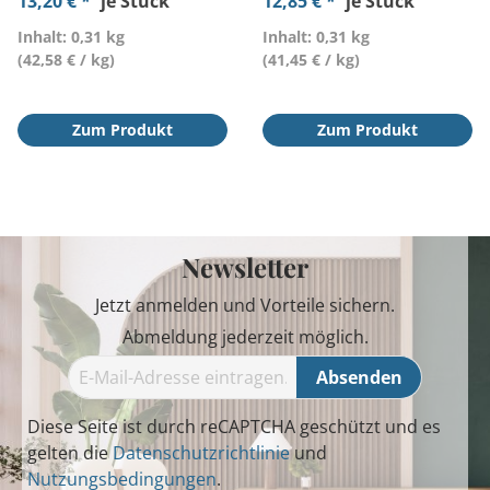
13,20 € *
je Stück
12,85 € *
je Stück
Inhalt: 0,31 kg
Inhalt: 0,31 kg
(42,58 € / kg)
(41,45 € / kg)
Zum Produkt
Zum Produkt
Newsletter
Jetzt anmelden und Vorteile sichern.
Abmeldung jederzeit möglich.
Absenden
Diese Seite ist durch reCAPTCHA geschützt und es
gelten die
Datenschutzrichtlinie
und
Nutzungsbedingungen
.