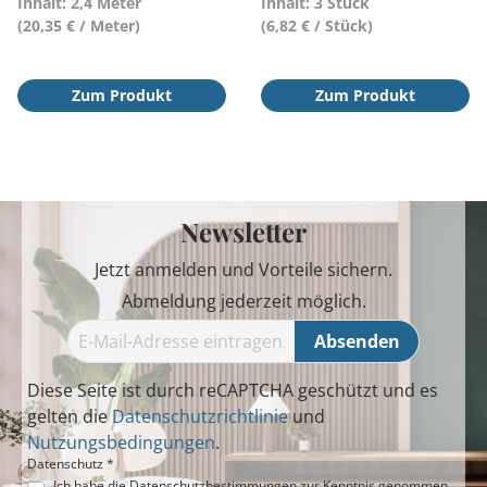
Inhalt: 2,4 Meter
Inhalt: 3 Stück
(20,35 € / Meter)
(6,82 € / Stück)
Zum Produkt
Zum Produkt
Newsletter
Jetzt anmelden und Vorteile sichern.
Abmeldung jederzeit möglich.
Absenden
Diese Seite ist durch reCAPTCHA geschützt und es
gelten die
Datenschutzrichtlinie
und
Nutzungsbedingungen
.
Datenschutz *
Ich habe die
Datenschutzbestimmungen
zur Kenntnis genommen