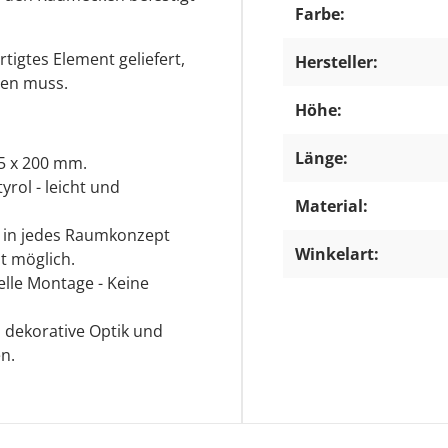
Farbe:
tigtes Element geliefert,
Hersteller:
den muss.
Höhe:
Länge:
5 x 200 mm.
rol - leicht und
Material:
kt in jedes Raumkonzept
Winkelart:
st möglich.
lle Montage - Keine
 dekorative Optik und
n.