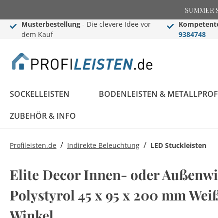
SUMMER SAL
Musterbestellung
- Die clevere Idee vor
Kompetente
dem Kauf
9384748
SOCKELLEISTEN
BODENLEISTEN & METALLPROF
ZUBEHÖR & INFO
/
/
Profileisten.de
Indirekte Beleuchtung
LED Stuckleisten
Sockelleisten
Übergangs- &
Stuckleisten
Black Edition
Informationen
Black Edition
Einschub-, Einfass- &
Zier- & Wandleisten
LED Stuckleisten
Blog
Elite Decor Innen- oder Außenw
Konfigurator
Ausgleichsprofile
Komplettprogramm
Abschlussprofile
Komplettprogramm
Sockelleisten ABC
Polystyrol 45 x 95 x 200 mm Weiß
LED Sockelleisten
Stuckleisten ABC
Sockelleisten im
Bauprofile
Rosetten
Weiße Sockelleisten
Treppenkantenprofile
Flexible Stuckleisten
Winkel