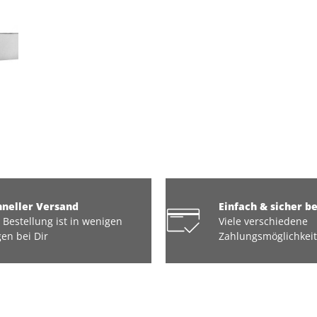
hneller Versand
Einfach & sicher b
 Bestellung ist in wenigen
Viele verschiedene
en bei Dir
Zahlungsmöglichkei