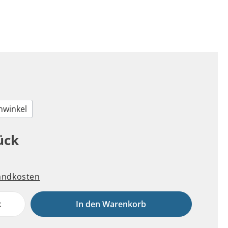
nwinkel
ück
sandkosten
k
In den Warenkorb