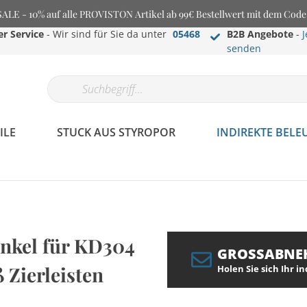
E - 10% auf alle PROVISTON Artikel ab 99€ Bestellwert mit dem Cod
r Service
- Wir sind für Sie da unter
05468
B2B Angebote
-
J
senden
ILE
STUCK AUS STYROPOR
INDIREKTE BEL
inkel für KD304
GROSSABNE
 Zierleisten
Holen Sie sich Ihr i