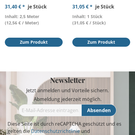
31,40 € *
je Stück
31,05 € *
je Stück
Inhalt: 2,5 Meter
Inhalt: 1 Stück
(12,56 € / Meter)
(31,05 € / Stück)
Zum Produkt
Zum Produkt
Newsletter
Jetzt anmelden und Vorteile sichern.
Abmeldung jederzeit möglich.
Absenden
Diese Seite ist durch reCAPTCHA geschützt und es
gelten die
Datenschutzrichtlinie
und