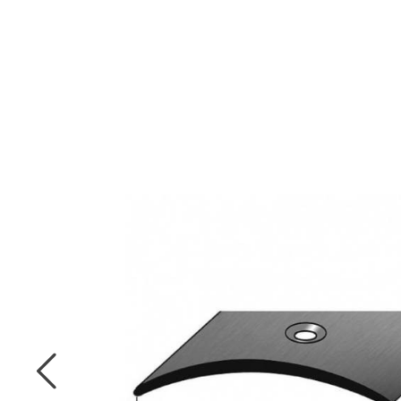
Angebot
Treppenkanten & -
Montage Zubehör
FAQ - Häufig gestellte
winkel
Vorhangleisten
Fragen
Hamburger (Berliner)
LED Sockelleisten
Treppenkanten mit
Leisten
Antirutschprofil
Videokanal
Gewerbekundenanfrage
Treppenkanten aus
Edelstahl & Messing
Sockelleisten
Sockelleisten aus
Sockelleisten
Montageanleitungen
Kunststoff
MDF
Reparaturwinkel für die
Konfigurator
Sockelleisten
Treppe
Montageanleitung
Sockelleisten aus
Abdeckleisten
Stuckleisten
Metall
Dehnungsfugenprofile
Rohrabdeckleisten
Montageanleitung
Fliesenabdeckleisten
Bodenprofile
Montageanleitung
Viertelstableisten
Vorsatzleisten
PROVISTON
Sockelleisten