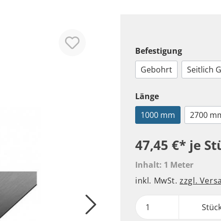
Befestigung
Gebohrt
Seitlich 
Länge
1000 mm
2700 m
47,45 €*
je St
Inhalt:
1 Meter
inkl. MwSt.
zzgl. Ver
Stüc