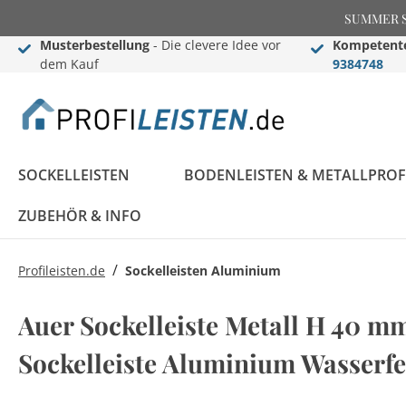
SUMMER SAL
Musterbestellung
- Die clevere Idee vor
Kompetente
dem Kauf
9384748
SOCKELLEISTEN
BODENLEISTEN & METALLPROF
ZUBEHÖR & INFO
/
Profileisten.de
Sockelleisten Aluminium
Sockelleisten
Übergangs- &
Stuckleisten
Black Edition
Informationen
Black Edition
Einschub-, Einfass- &
Zier- & Wandleisten
LED Stuckleisten
Blog
Auer Sockelleiste Metall H 40 m
Konfigurator
Ausgleichsprofile
Komplettprogramm
Abschlussprofile
Komplettprogramm
Sockelleisten ABC
Sockelleiste Aluminium Wasserf
LED Sockelleisten
Stuckleisten ABC
Sockelleisten im
Bauprofile
Rosetten
Weiße Sockelleisten
Treppenkantenprofile
Flexible Stuckleisten