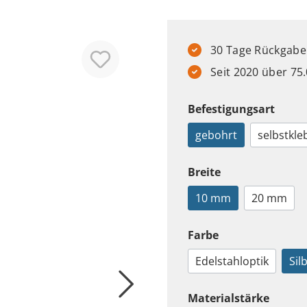
30 Tage Rückgabere
Seit 2020 über 7
Befestigungsart
gebohrt
selbstkl
Breite
10 mm
20 mm
Farbe
Edelstahloptik
Sil
Materialstärke