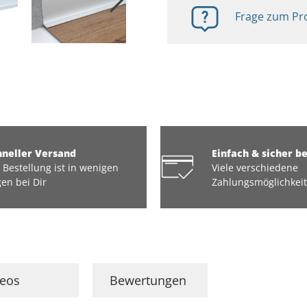
Frage zum Pro
hneller Versand
Einfach & sicher b
 Bestellung ist in wenigen
Viele verschiedene
en bei Dir
Zahlungsmöglichkei
deos
Bewertungen