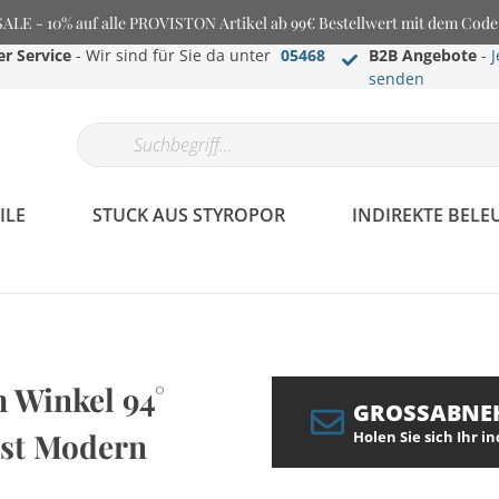
E - 10% auf alle PROVISTON Artikel ab 99€ Bestellwert mit dem Cod
r Service
- Wir sind für Sie da unter
05468
B2B Angebote
-
J
senden
ILE
STUCK AUS STYROPOR
INDIREKTE BEL
m Winkel 94°
GROSSABNE
est Modern
Holen Sie sich Ihr i