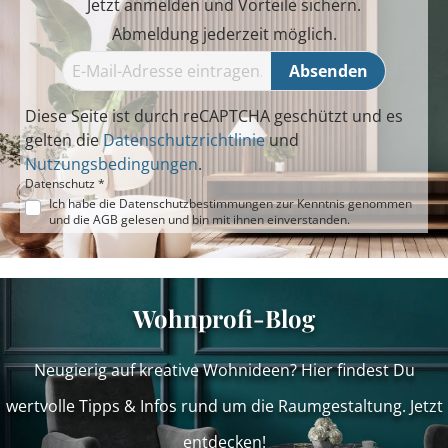
Jetzt anmelden und Vorteile sichern.
Abmeldung jederzeit möglich.
Absenden
Diese Seite ist durch reCAPTCHA geschützt und es
gelten die
Datenschutzrichtlinie
und
Nutzungsbedingungen
.
Datenschutz *
Ich habe die
Datenschutzbestimmungen
zur Kenntnis genommen
und die
AGB
gelesen und bin mit ihnen einverstanden.
Wohnprofi-Blog
Neugierig auf kreative Wohnideen? Hier findest Du
wertvolle Tipps & Infos rund um die Raumgestaltung. Jetzt
entdecken!