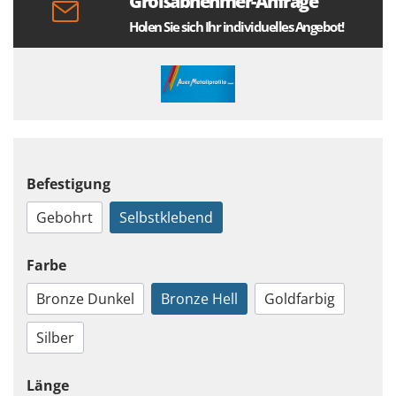
Großabnehmer-Anfrage
Holen Sie sich Ihr individuelles Angebot!
Befestigung
Gebohrt
Selbstklebend
Farbe
Bronze Dunkel
Bronze Hell
Goldfarbig
Silber
Länge