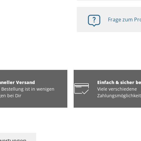
Frage zum Pro
hneller Versand
Einfach & sicher b
 Bestellung ist in wenigen
Viele verschiedene
en bei Dir
Zahlungsmöglichkei
wertungen