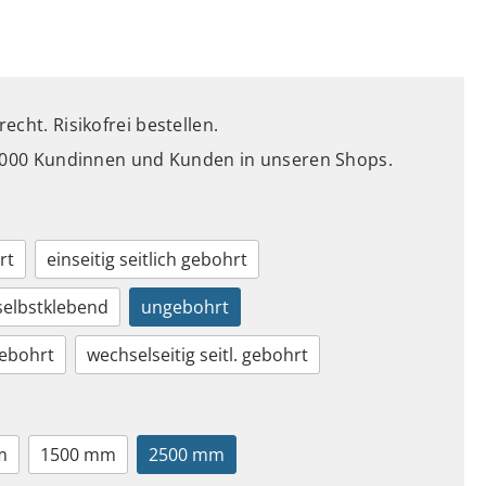
cht. Risikofrei bestellen.
5.000 Kundinnen und Kunden in unseren Shops.
rt
einseitig seitlich gebohrt
selbstklebend
ungebohrt
gebohrt
wechselseitig seitl. gebohrt
m
1500 mm
2500 mm