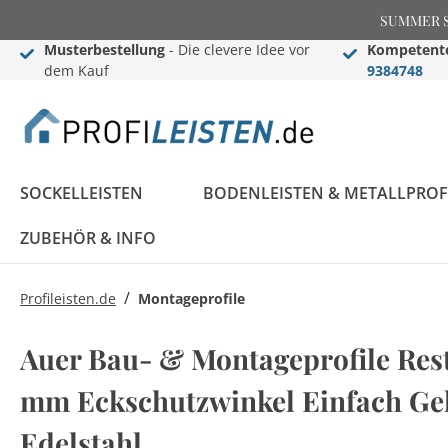
SUMMER SAL
Musterbestellung
- Die clevere Idee vor
Kompetente
dem Kauf
9384748
SOCKELLEISTEN
BODENLEISTEN & METALLPROF
ZUBEHÖR & INFO
/
Profileisten.de
Montageprofile
Sockelleisten
Übergangs- &
Stuckleisten
Black Edition
Informationen
Black Edition
Einschub-, Einfass- &
Zier- & Wandleisten
LED Stuckleisten
Blog
Auer Bau- & Montageprofile Rest
Konfigurator
Ausgleichsprofile
Komplettprogramm
Abschlussprofile
Komplettprogramm
Sockelleisten ABC
mm Eckschutzwinkel Einfach Ge
LED Sockelleisten
Stuckleisten ABC
Sockelleisten im
Bauprofile
Rosetten
Weiße Sockelleisten
Treppenkantenprofile
Flexible Stuckleisten
Edelstahl