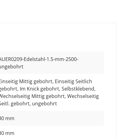
AUER0209-Edelstahl-1.5-mm-2500-
ungebohrt
Einseitig Mittig gebohrt
, Einseitig Seitlich
gebohrt
, Im Knick gebohrt
, Selbstklebend
,
Wechselseitig Mittig gebohrt
, Wechselseitig
Seitl. gebohrt
, ungebohrt
30 mm
30 mm