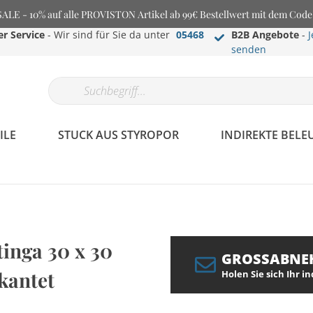
E - 10% auf alle PROVISTON Artikel ab 99€ Bestellwert mit dem Cod
r Service
- Wir sind für Sie da unter
05468
B2B Angebote
-
J
senden
ILE
STUCK AUS STYROPOR
INDIREKTE BEL
inga 30 x 30
GROSSABNE
kantet
Holen Sie sich Ihr i