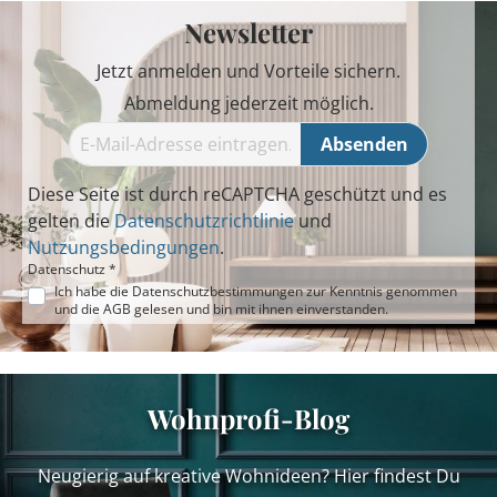
Newsletter
Jetzt anmelden und Vorteile sichern.
Abmeldung jederzeit möglich.
Absenden
Diese Seite ist durch reCAPTCHA geschützt und es
gelten die
Datenschutzrichtlinie
und
Nutzungsbedingungen
.
Datenschutz *
Ich habe die
Datenschutzbestimmungen
zur Kenntnis genommen
und die
AGB
gelesen und bin mit ihnen einverstanden.
Wohnprofi-Blog
Neugierig auf kreative Wohnideen? Hier findest Du