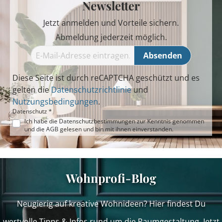
Newsletter
Jetzt anmelden und Vorteile sichern.
Abmeldung jederzeit möglich.
Absenden
Diese Seite ist durch reCAPTCHA geschützt und es
gelten die
Datenschutzrichtlinie
und
Nutzungsbedingungen
.
Datenschutz *
Ich habe die
Datenschutzbestimmungen
zur Kenntnis genommen
und die
AGB
gelesen und bin mit ihnen einverstanden.
Wohnprofi-Blog
Neugierig auf kreative Wohnideen? Hier findest Du
wertvolle Tipps & Infos rund um die Raumgestaltung. Jetzt