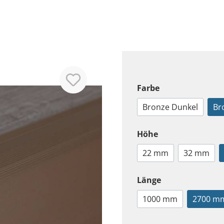
Farbe
Bronze Dunkel
Br
Höhe
22 mm
32 mm
Länge
1000 mm
2700 m