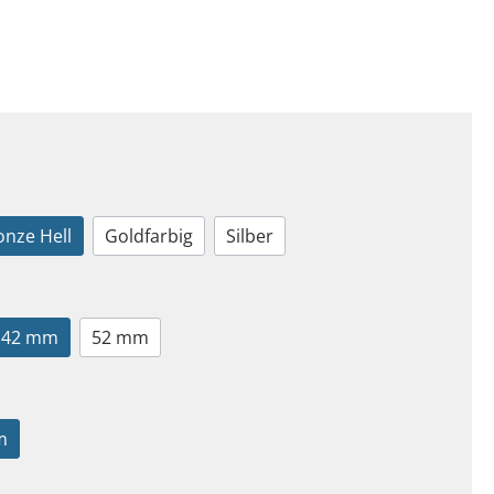
onze Hell
Goldfarbig
Silber
42 mm
52 mm
m