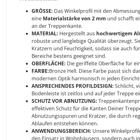
GRÖSSE:
Das Winkelprofil mit den Abmessu
eine
Materialstärke von 2 mm
und schafft e
an der Treppenkante.
MATERIAL:
Hergestellt aus
hochwertigem A
robuste und langlebige Qualität überzeugt. S
Kratzern und Feuchtigkeit, sodass sie auch für
Bereiche bestens geeignet sind.
OBERFLÄCHE:
Die geriffelte Oberfläche für e
FARBE:
Bronze Hell. Diese Farbe passt sich da
modernen Optik harmonisch in jeden Einrichtu
ANSPRECHENDES PROFILDESIGN:
Schlicht, v
Bodenleiste ist zeitlos und auf jeder Treppe e
SCHUTZ VOR ABNUTZUNG:
Treppenkantenpro
effektiven Schutz für die Kanten Deiner Trepp
Abnutzungsspuren und Kratzer, die durch re
Ablaufen entstehen können.
ANWENDUNGSBEREICH:
Unsere Winkelprofile
den Einsatz in Wohnhäusern, sondern auch in