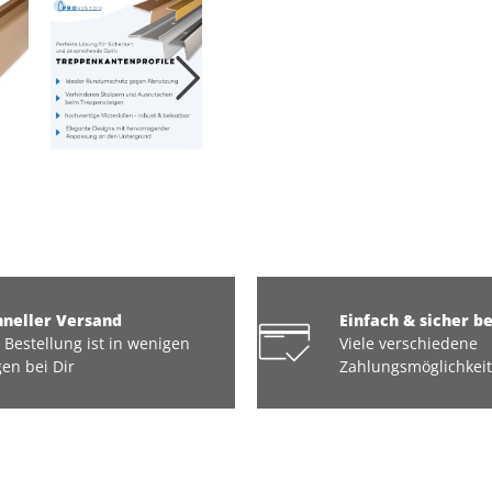
hneller Versand
Einfach & sicher b
 Bestellung ist in wenigen
Viele verschiedene
en bei Dir
Zahlungsmöglichkei