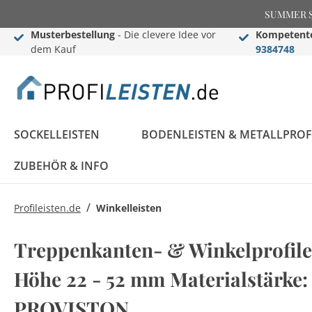
SUMMER SAL
Musterbestellung
- Die clevere Idee vor
Kompetente
dem Kauf
9384748
SOCKELLEISTEN
BODENLEISTEN & METALLPROF
ZUBEHÖR & INFO
/
Profileisten.de
Winkelleisten
Sockelleisten
Übergangs- &
Stuckleisten
Black Edition
Informationen
Black Edition
Einschub-, Einfass- &
Zier- & Wandleisten
LED Stuckleisten
Blog
Treppenkanten- & Winkelprofile
Konfigurator
Ausgleichsprofile
Komplettprogramm
Abschlussprofile
Komplettprogramm
Sockelleisten ABC
Höhe 22 - 52 mm Materialstärke
LED Sockelleisten
Stuckleisten ABC
Sockelleisten im
Bauprofile
Rosetten
Weiße Sockelleisten
Treppenkantenprofile
Flexible Stuckleisten
PROVISTON