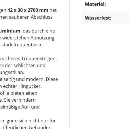
Material:
ngen
42 x 30 x 2700 mm
hat
inen sauberen Abschluss
Wasserfest:
luminium
, das durch eine
ie widerstehen Abnutzung,
 stark frequentierte
in sicheres Treppensteigen.
nk der schlichten und
ngsstil an.
ielseitig und modern. Diese
in echter Hingucker.
file bieten einen
e. Sie verhindern
gelmäßige Auf- und
 eignen sich nicht nur für
 öffentlichen Gebäuden,