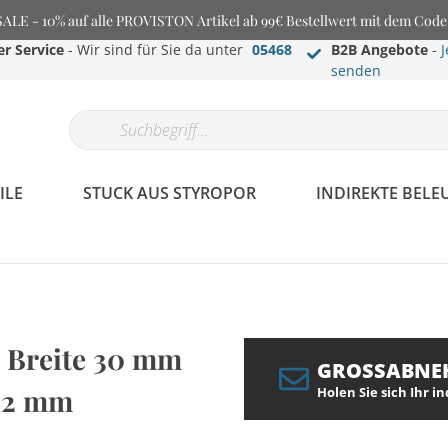
E - 10% auf alle PROVISTON Artikel ab 99€ Bestellwert mit dem Cod
r Service
- Wir sind für Sie da unter
05468
B2B Angebote
-
J
senden
ILE
STUCK AUS STYROPOR
INDIREKTE BEL
 Breite 30 mm
GROSSABNE
: 2 mm
Holen Sie sich Ihr i