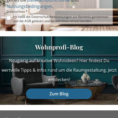
gelten die
Datenschutzrichtlinie
und
Nutzungsbedingungen
.
Datenschutz *
Ich habe die
Datenschutzbestimmungen
zur Kenntnis genommen
und die
AGB
gelesen und bin mit ihnen einverstanden.
Wohnprofi-Blog
Neugierig auf kreative Wohnideen? Hier findest Du
wertvolle Tipps & Infos rund um die Raumgestaltung. Jetzt
entdecken!
Zum Blog