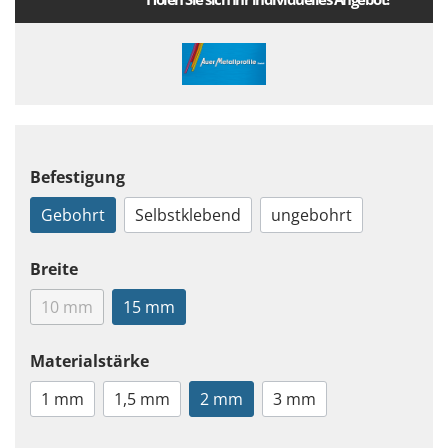
Befestigung
Gebohrt
Selbstklebend
ungebohrt
Breite
10 mm
15 mm
Materialstärke
1 mm
1,5 mm
2 mm
3 mm