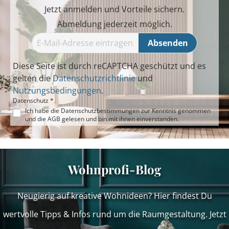
Jetzt anmelden und Vorteile sichern.
Abmeldung jederzeit möglich.
Absenden
Diese Seite ist durch reCAPTCHA geschützt und es
gelten die
Datenschutzrichtlinie
und
Nutzungsbedingungen
.
Datenschutz *
Ich habe die
Datenschutzbestimmungen
zur Kenntnis genommen
und die
AGB
gelesen und bin mit ihnen einverstanden.
Wohnprofi-Blog
Neugierig auf kreative Wohnideen? Hier findest Du
wertvolle Tipps & Infos rund um die Raumgestaltung. Jetzt